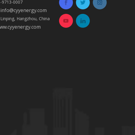
3-9713-0007
info@cyyenergy.com
:
e Linping, Hangzhou, China
www.cyyenergy.com