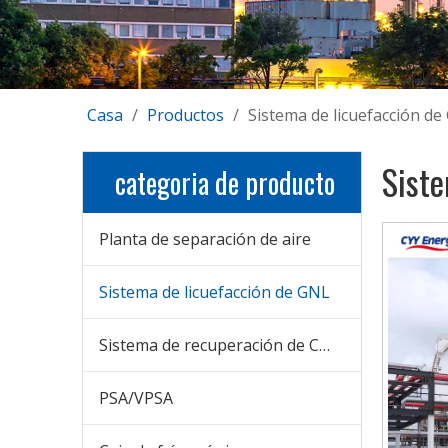
Casa
/
Productos
/
Sistema de licuefacción d
Siste
categoria de producto
Planta de separación de aire
Sistema de licuefacción de GNL
Sistema de recuperación de CO2
PSA/VPSA